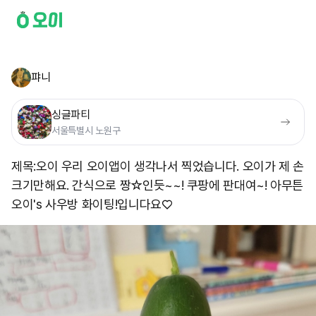
퍄니
싱글파티
서울특별시 노원구
제목:오이 우리 오이앱이 생각나서 찍었습니다. 오이가 제 손
크기만해요. 간식으로 짱☆인듯~~! 쿠팡에 판대여~! 아무튼
오이's 사우방 화이팅!입니다요♡