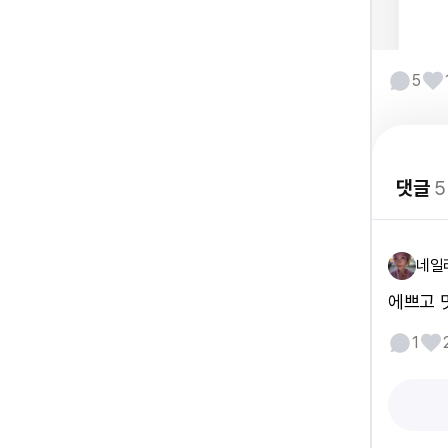
5
댓글
5
네일
에쁘고 
1