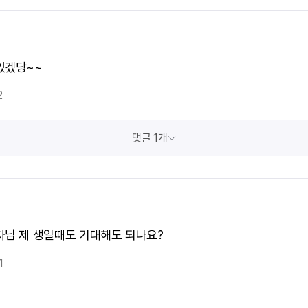
있겠당~~
2
댓글 1개
차님 제 생일때도 기대해도 되나요?
1