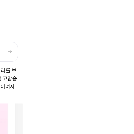
베라를 보
만 고맙습
원이여서