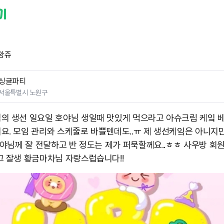
앙쥬
싱글파티
서울특별시 노원구
의 생선 일요일 호야님 생일때 맛있게 먹으라고 아슈크림 케잌 
요. 모임 관리와 스케줄로 바쁠텐데도..ㅠ 제 생선케잌은 아니지
 호야님께 잘 전달하고 반 정도는 제가 퍼묵할께요..ㅎㅎ 사우방 회
고 잘생 황금마차님 자랑스럽습니다!!