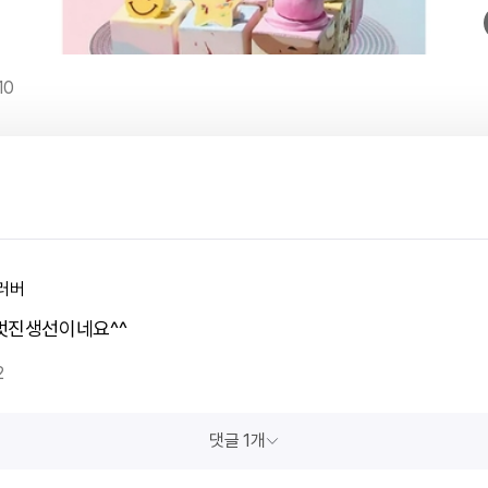
10
러버
멋진생선이네요^^
2
댓글 1개