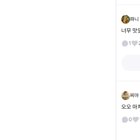
퍄니
너무 맛
1
찌야
오오 마
0