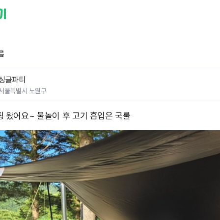
름
싱글파티
서울특별시 노원구
핑 왔어요~ 물놀이 후 고기 흡입은 국룰