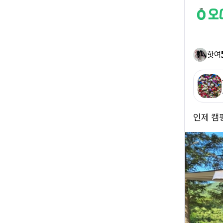
핫여
인제 캠