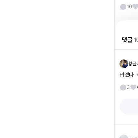
10
댓글
1
황금
덥겠다 
3