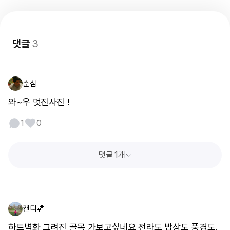
댓글
3
춘삼
와~우 멋진사진 !
1
0
댓글 1개
캔디💕
하트벽화 그려진 골목 가보고싶네요 전라도 밥상도,풍경도.