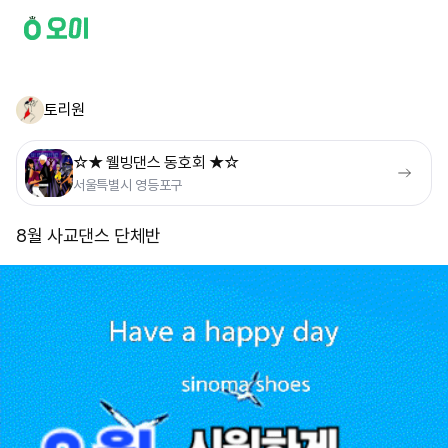
토리원
☆★ 웰빙댄스 동호회 ★☆
서울특별시 영등포구
8월 사교댄스 단체반