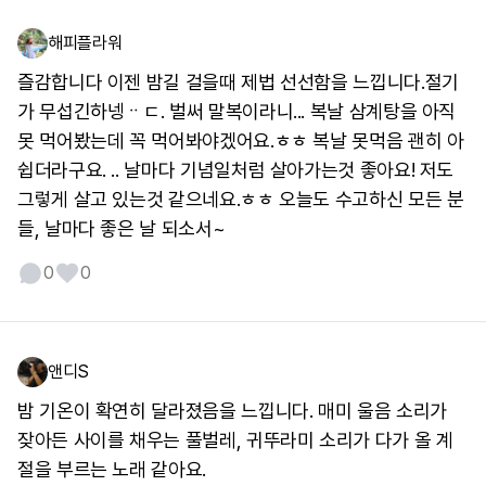
해피플라워
즐감합니다 이젠 밤길 걸을때 제법 선선함을 느낍니다.절기
가 무섭긴하넹ᆢㄷ. 벌써 말복이라니... 복날 삼계탕을 아직
못 먹어봤는데 꼭 먹어봐야겠어요.ㅎㅎ 복날 못먹음 괜히 아
쉽더라구요. .. 날마다 기념일처럼 살아가는것 좋아요! 저도
그렇게 살고 있는것 같으네요.ㅎㅎ 오늘도 수고하신 모든 분
들, 날마다 좋은 날 되소서~
0
0
앤디S
밤 기온이 확연히 달라졌음을 느낍니다. 매미 울음 소리가
잦아든 사이를 채우는 풀벌레, 귀뚜라미 소리가 다가 올 계
절을 부르는 노래 같아요.