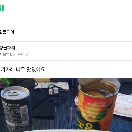
소믈리에
싱글파티
서울특별시 노원구
기카레 너무 맛있어요