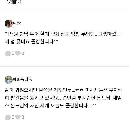
댓글
3
닌짱
이태원 한남 투어 할때네요! 날도 엄청 무덥던.. 고생하셨는
데 넘 좋네요 즐감합니다^^
0
0
해피플라워
발이 귀찮으시단 말씀은 거짓인듯...ㅎㅎ 피사체들은 부지런
히 발걸음을 옮기고 있네요... 손만큼 부지런한 본드님. 제임
스 본드님의 사진 세계 오늘도 즐감합니다.~^^
0
0