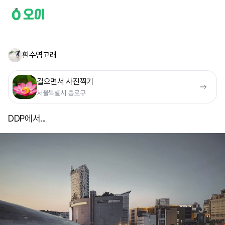
흰수염고래
걸으면서 사진찍기
서울특별시 종로구
DDP에서...