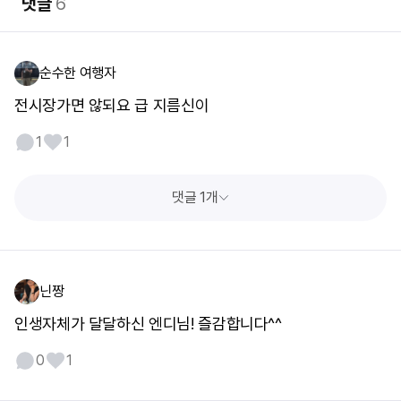
댓글
6
순수한 여행자
전시장가면 않되요 급 지름신이
1
1
댓글 1개
닌짱
인생자체가 달달하신 엔디님! 즐감합니다^^
0
1