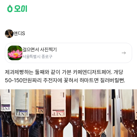
앤디S
걸으면서 사진찍기
서울특별시 종로구
제과제빵하는 둘째와 같이 가본 카페엔디저트페어. 개당
50-150만원짜리 주전자에 꽃혀서 하마트면 질러버릴뻔.