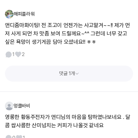
해피플라워
앤디줌마화이팅! 전 조고이 언젠가는 사고말겨~~!! 제가 먼
저 사게 되먼 차 맛좀 보여 드릴께요~^^ 그런데 너무 갖고
싶은 욕망이 생기게끔 담아 오셨네요!! ㅎㅎ
1
2
댓글 1개
엉클바비
영롱한 황동주전자가 앤디님의 마음을 탐하였나보네요 . 달
콤 쌉사름한 산미넘치는 커피가 나올것 같네요
0
1