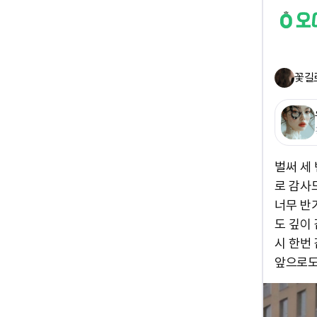
꽃길
벌써 세
로 감사
너무 반
도 깊이
시 한번
앞으로도