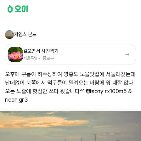
제임스 본드
걸으면서 사진찍기
서울특별시 종로구
오후에 구름이 하수상하여 영흥도 노을맛집에 서둘러갔는데
난데없이 북쪽에서 먹구름이 밀려오는 바람에 영 때깔 않나
오는 노출에 헛심만 쓰다 왔습니다^^ 📷sony rx100m5 &
ricoh gr3