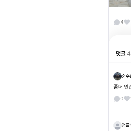
4
댓글
4
순수
좀더 인
0
엉클