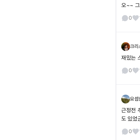
오~~ 그
0
크리
재밌는 
0
요셉
근정전 
도 있었
0