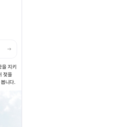
궁을 지키
어 젖을
 봅니다.