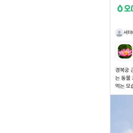
셔터
경복궁 
는 동물
먹는 모