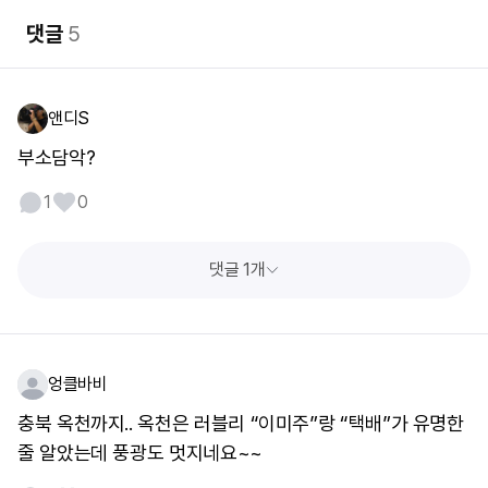
댓글
5
앤디S
부소담악?
1
0
댓글 1개
엉클바비
충북 옥천까지.. 옥천은 러블리 “이미주”랑 “택배”가 유명한
줄 알았는데 풍광도 멋지네요~~