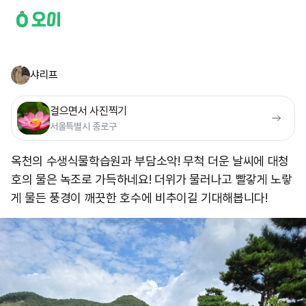
샤리프
걸으면서 사진찍기
서울특별시 종로구
옥천의 수생식물학습원과 부담소악! 무척 더운 날씨에 대청
호의 물은 녹조로 가득하네요! 더위가 물러나고 빨갛게 노랗
게 물든 풍경이 깨끗한 호수에 비추이길 기대해봅니다!