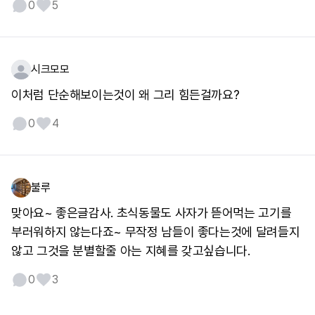
0
5
시크모모
이처럼 단순해보이는것이 왜 그리 힘든걸까요?
0
4
불루
맞아요~ 좋은글감사. 초식동물도 사자가 뜯어먹는 고기를
부러워하지 않는다죠~ 무작정 남들이 좋다는것에 달려들지
않고 그것을 분별할줄 아는 지혜를 갖고싶습니다.
0
3