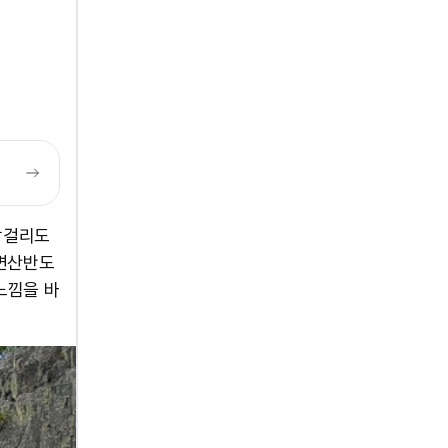
막걸리도
 변산반도
느낌을 바