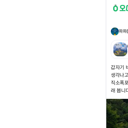
파파
갑자기 
생각나고
직소폭포
래 봅니