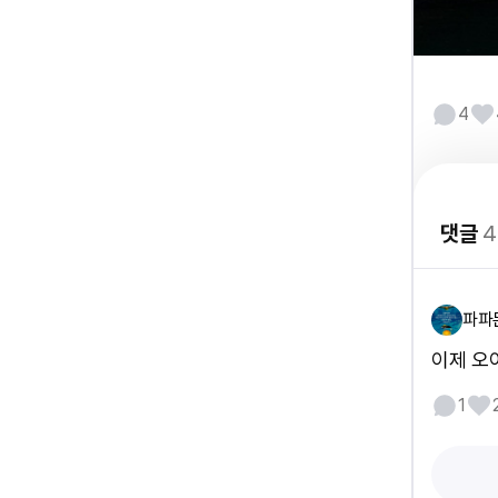
4
댓글
4
파파
이제 오
1