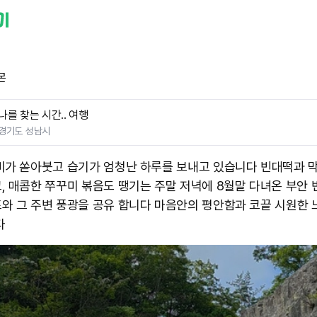
몬
나를 찾는 시간.. 여행
경기도 성남시
비가 쏟아붓고 습기가 엄청난 하루를 보내고 있습니다 빈대떡과 
, 매콤한 쭈꾸미 볶음도 땡기는 주말 저녁에 8월말 다녀온 부안
와 그 주변 풍광을 공유 합니다 마음안의 평안함과 코끝 시원한 
다