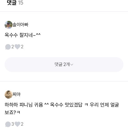
댓글
15
솔이아빠
옥수수 찰지네~^^
2
2
댓글 2개
찌야
하하하 퍄니님 귀욤 ^^ 옥수수 맛있겠답 ㅋ 우리 언제 얼굴
보죠?ㅋ
3
2