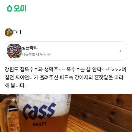
퍄니
싱글파티
서울특별시 노원구
강원도 찰옥수수와 생맥주~~ 옥수수는 살 안쪄~~!!!>>>며
칠전 찌야언니가 올려주신 피드속 강아지의 혼잣말을 따라
해 봅니다..