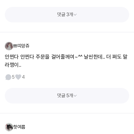
댓글 3개
쁘띠앙쥬
안찐다 안찐다 주문을 걸어줄께여~^^ 날씬한데.. 더 쪄도 말
라깽이..
5
4
댓글 5개
핫여름