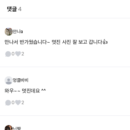
댓글
4
안나a
만나서 반가웠습니다~ 멋진 사진 잘 보고 갑니다👍
0
2
엉클바비
와우~~ 멋진데요 ^^
0
2
닌짱