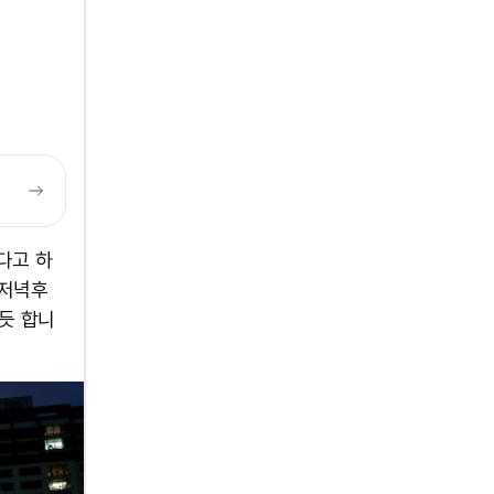
다고 하
 저녁후
듯 합니