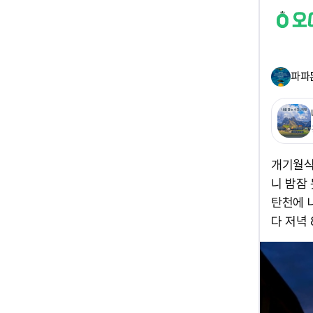
파파
개기월식
니 밤잠
탄천에 
다 저녁