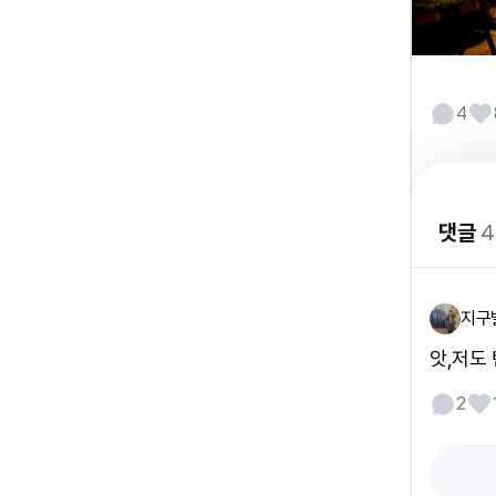
4
댓글
4
지구
앗,저도
2