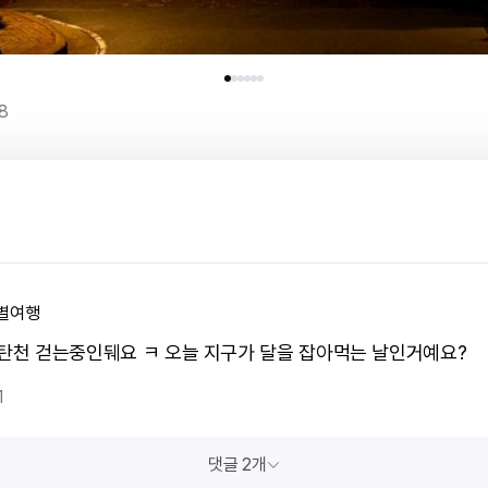
8
별여행
 탄천 걷는중인뒈요 ㅋ 오늘 지구가 달을 잡아먹는 날인거예요?
1
댓글 2개