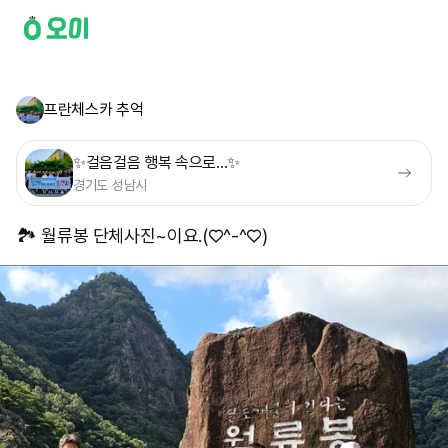
프란체스카 추억
✨️걸음걸음 행복 속으로...✨️
경기도 성남시
🏞 월류봉 단체사진~이요.(♡^-^♡)