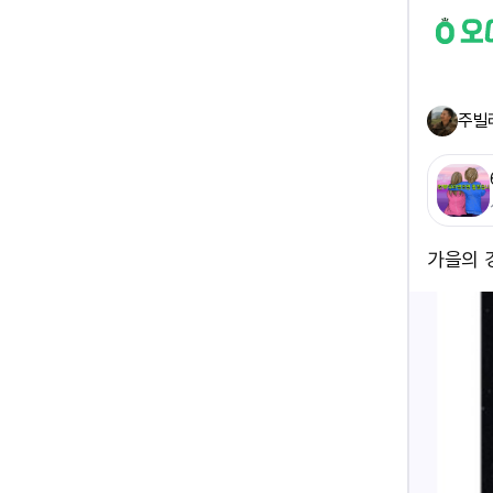
주빌
가을의 