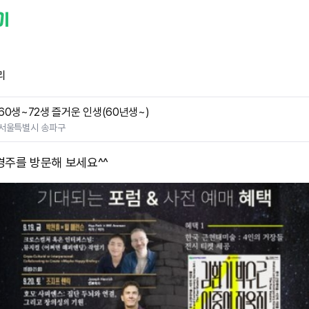
리
60생~72생 즐거운 인생(60년생~)
서울특별시 송파구
경주를 방문해 보세요^^