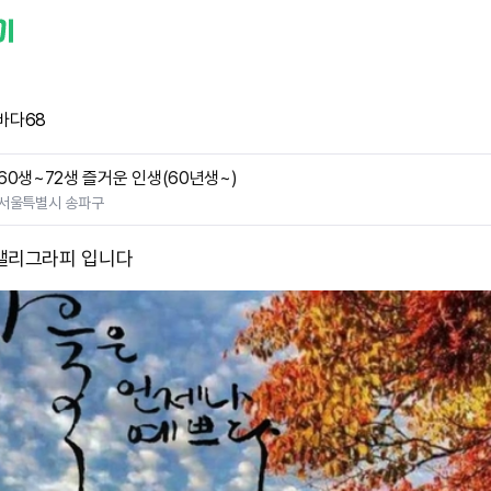
바다68
60생~72생 즐거운 인생(60년생~)
서울특별시 송파구
캘리그라피 입니다