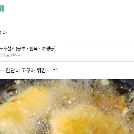
이다
노후설계(공부ㆍ친목ㆍ여행등)
경기도 안산시
~~ 간단히 고구마 튀김~~^^