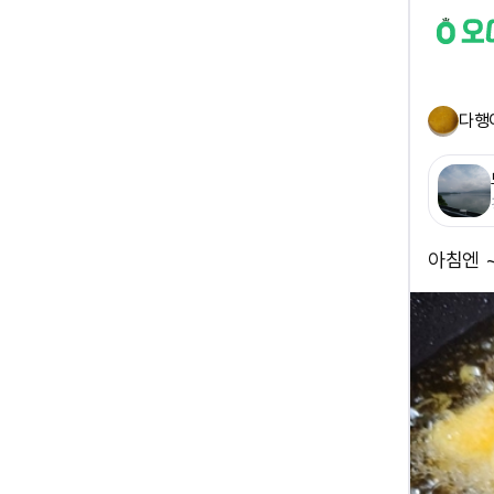
다행
아침엔 