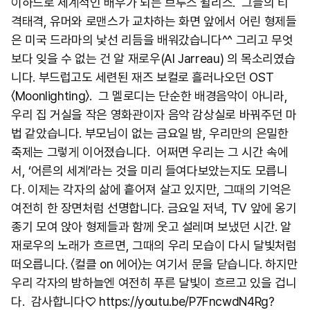
이하드로 세계적인 배우가 되는 브루스 윌리스. 그들의 티
격태격, 유머와 로맨스가 교차하는 화면 앞에서 어린 형제들
은 미국 드라마의 낯선 리듬을 배워갔습니다^^ 그리고 무엇
보다 잊을 수 없는 건 알 재로우(Al Jarreau) 의 목소리였습
니다. 부드럽고도 세련된 재즈 보컬로 흘러나오던 OST
〈Moonlighting〉. 그 멜로디는 단순한 배경음악이 아니라,
우리 집 거실을 작은 영화관이자 음악 감상실로 바꿔주던 마
법 같았습니다. 부모님이 없는 금요일 밤, 우리만의 은밀한
축제는 그렇게 이어졌습니다. 어쩌면 우리는 그 시간 속에
서, ‘어른의 세계’라는 것을 미리 들여다보았는지도 모릅니
다. 이제는 각자의 삶에 흩어져 살고 있지만, 그때의 기억은
여전히 한 장면처럼 선명합니다. 금요일 저녁, TV 앞에 옹기
종기 모여 앉아 형제들과 함께 웃고 설레며 보냈던 시간. 알
재로우의 노래가 흐르면, 그때의 우리 모습이 다시 달빛처럼
떠오릅니다. 〈컬클 on 에어〉는 여기서 문을 닫습니다. 하지만
우리 각자의 밤하늘엔 여전히 푸른 달빛이 흐르고 있을 겁니
다. 감사합니다♡ https://youtu.be/P7FncwdN4Rg?