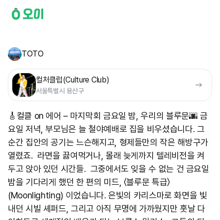
TOTO
컬처클럽(Culture Club)
서울특별시 용산구
🎸컬클 on 에어 – 마지막회 금요일 밤, 우리의 블루문🌆 금
요일 저녁, 부모님은 늘 철야예배로 집을 비우셨습니다. 그
순간 집안의 공기는 느슨해지고, 형제들만의 작은 해방구가
열렸죠. 라면을 끓여먹거나, 몰래 늦게까지 텔레비전을 켜
두고 앉아 있던 시간들. 그중에서도 잊을 수 없는 건 금요일
밤을 기다리게 했던 한 편의 미드, 〈블루문 특급〉
(Moonlighting) 이었습니다. 은빛의 카리스마로 화면을 빛
내던 시빌 셰퍼드, 그리고 아직 무명에 가까웠지만 훗날 다