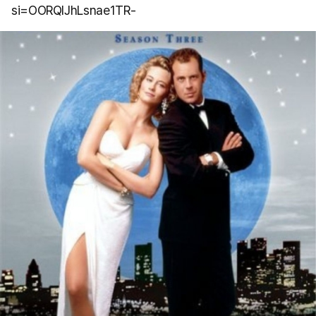
si=OORQIJhLsnae1TR-