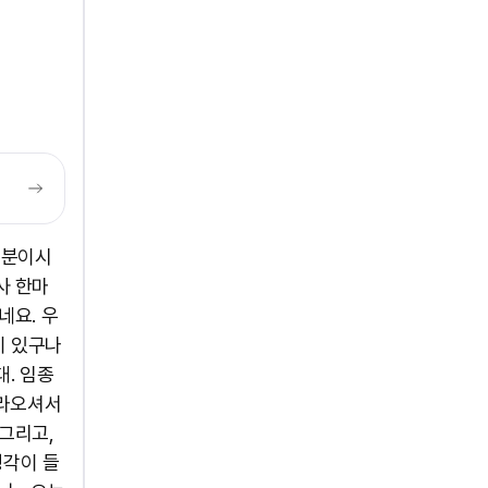
인분이시
사 한마
네요. 우
이 있구나
대. 임종
올라오셔서
 그리고,
생각이 들