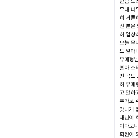
만큼 노래
무대 너
히 거론
신 분은
히 입상
오늘 무
도 얼마나
유메형님
훈아 스
떤 곡도
히 유메
고 말하
추가로 
맛나게 잘
태님이 
이다보니
회원이 