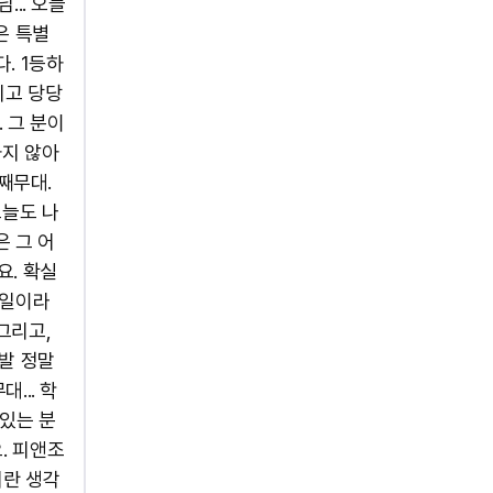
... 오늘
은 특별
. 1등하
기고 당당
 그 분이
하지 않아
째무대.
오늘도 나
은 그 어
요. 확실
타일이라
그리고,
족발 정말
... 학
 있는 분
. 피앤조
거란 생각