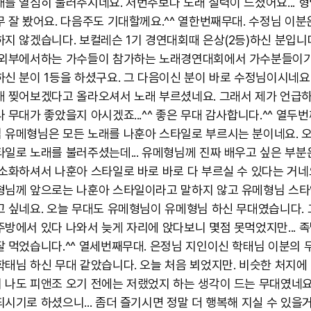
를 열심히 불러주시네요. 저번주보다 노래 실력이 느셨어요... 형님
무 잘 봤어요. 다음주도 기대할께요.^^ 열한번째무대. 수정님 이분
하지 않겠습니다. 보컬레슨 1기 경연대회때 은상(2등)하신 분입니다
 외부에서하는 가수들이 참가하는 노래경연대회에서 가수분들이
하신 분이 1등을 하셨구요. 그 다음이신 분이 바로 수정님이시네요.
대 찢어보겠다고 올라오셔서 노래 부르셨네요. 그래서 제가 언급
 무대가 좋았을지 아시겠죠...^^ 좋은 무대 감사합니다.^^ 열두번
 유메형님은 모든 노래를 나훈아 스타일로 부르시는 분이네요. 
타일로 노래를 불러주셨는데... 유메형님께 진짜 배우고 싶은 부분
 소화하셔서 나훈아 스타일로 바로 바로 다 부르실 수 있다는 거네
형님께 앞으로는 나훈아 스타일이라고 말하지 않고 유메형님 스
고 싶네요. 오늘 무대도 유메형님이 유메형님 하신 무대였습니다. 
주방에서 있다 나와서 늦게 자리에 앉다보니 몇점 못먹었지만... 
 먹었습니다.^^ 열세번째무대. 은정님 지인이신 학태님 이분의 무대
학태님 하신 무대 같았습니다. 오늘 처음 뵈었지만. 비슷한 처지에
 나도 피앤조 오기 전에는 저랬었지 하는 생각이 드는 무대였네요
되시기로 하셨으니... 좀더 즐기시면 정말 더 행복해 지실 수 있을