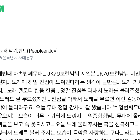
노래,악기,밴드(PeopleenJoy)
서울특별시 서대문구
 세번째 아홉번째무대... JK76보컬남님 지인분 JK76보컬남님 지
지... 노래에 정말 진심이 느껴진다라는 생각이 들만큼... 노래 가
... 노래 멜로디 한음 한음... 정말 진심을 다해서 노래를 불러주셨
~ 노래도 잘 부르셨지만... 진심을 다해서 노래를 부르면 이런 감동
각이 들더라구요. 오늘 무대 정말 감사히 잘 봤습니다.^^ 열번째무
웃으시는 모습이 너무나 귀엽게 느껴지는 임종형형님... 무대에 
들을 보고 쓱 웃으시고... 오늘 노래 불러주시는 곡을 선곡하고...
맞춰서 노래를 불러 주시는 모습이 음악을 사랑하는 구나... 라는 