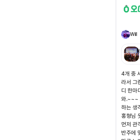
Will
4개 중
라서 그런
디 한마디
와.~~
하는 생
홍형님 
먼저 관객
반주에 