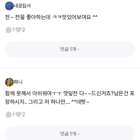
네로집사
전~ 전을 좋아하는데 ㅋㅋ맛있어보여요 ^^
1
2
댓글 1개
퍄니
함께 못해서 아쉬워여ㅜㅜ 깻잎전 다~~드신거죠?남은건 포
장하시지.. 그리고 저 하나만.... ^^데헷~
1
2
댓글 1개