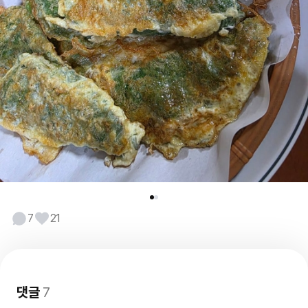
7
21
댓글
7