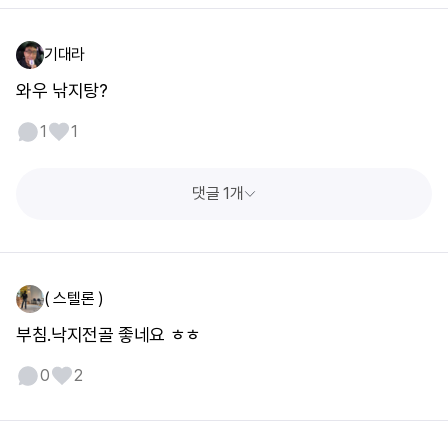
기대라
와우 낚지탕?
1
1
댓글 1개
( 스텔론 )
부침.낙지전골 좋네요 ㅎㅎ
0
2