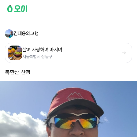
김대용의고행
살며 사랑하며 마시며
서울특별시 성동구
북한산 산행