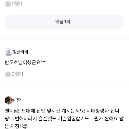
1
1
댓글 1개
엉클바비
반고호님이셨군요^^
0
1
닌짱
엔디님!! 도대체 집엔 몇시간 계시는지요! 시대방랑자 십니
당! 5번해바라기 슬픈것도 기쁜얼굴같기도 .. 뭔가 짠해요 암
튼 저장!!!😊