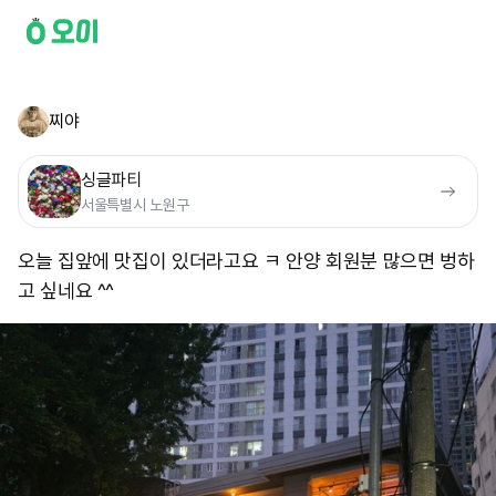
찌야
싱글파티
서울특별시 노원구
오늘 집앞에 맛집이 있더라고요 ㅋ 안양 회원분 많으면 벙하
고 싶네요 ^^