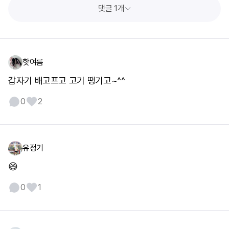
댓글 1개
핫여름
갑자기 배고프고 고기 땡기고~^^
0
2
유정기
😄
0
1