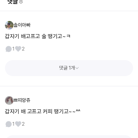
댓글
8
솔이아빠
갑자기 배고프고 술 땡기고~ㅋ
1
2
댓글 1개
쁘띠앙쥬
갑자기 배 고프고 커피 땡기고~~^^
1
2