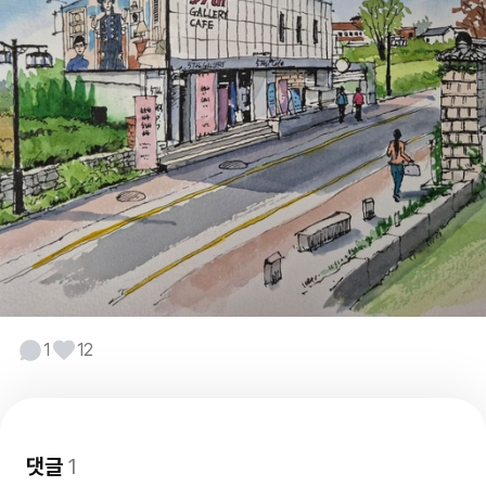
1
12
댓글
1