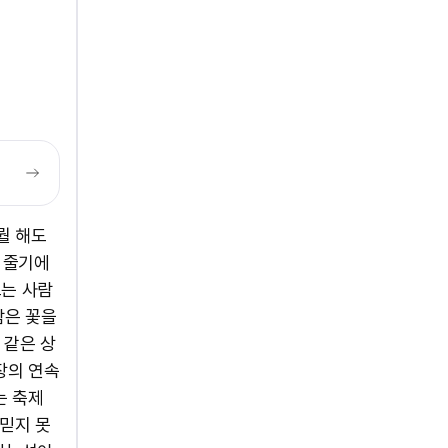
뭘 해도
, 줄기에
보는 사람
람은 꽃을
 같은 상
장의 연속
는 축제
 믿지 못