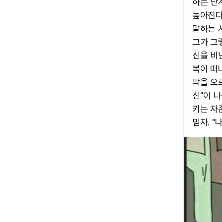
하는 단
높아진다.
말하는 사
그가 그
신을 비
복이 떠
막을 오
신"이 
키는 자존
믿자. "