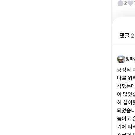
2
댓글
2
청파
긍정적 
나를 위
각했는데
이 많았
히 살아
되었습니
놈이고 
기에 따
조금더 