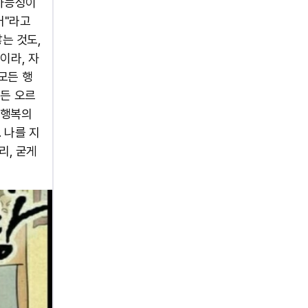
 가능성이
어"라고
않는 것도,
이라, 자
모든 행
힘든 오르
"행복의
 나를 지
리, 굳게