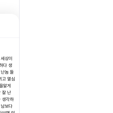
 세상이
하다 생
 난놈 들
끼고 열심
것을알게
 잘 난
다 생각하
 남보다
다보면 인