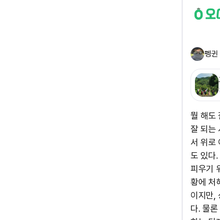
펭귄
뭘 해도
잘 되는
서 위로
도 있다
피우기 
황에 처
이지만,
다. 물