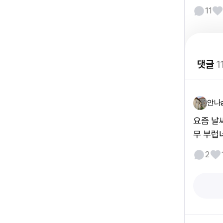
11
댓글
1
안나
요즘 날
무 부럽
2