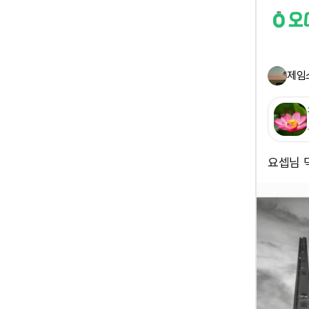
제임
요셉님 