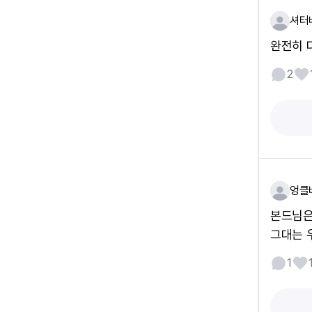
셔터
완전히 
2
엉클
본드님은
그대는 우리
1