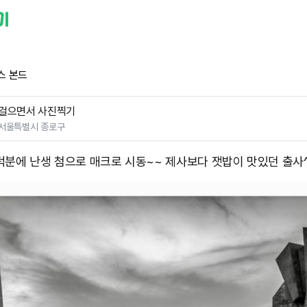
스 본드
걸으면서 사진찍기
서울특별시 종로구
덕분에 난생 첨으로 매크로 시동~~ 제사보다 잿밥이 맛있던 출사^