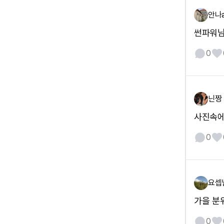
안나
썬파워님
0
닌짱
사진속에
0
요셉
가을 분
0