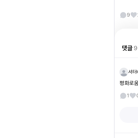
9
댓글
9
셔터
평화로움
1