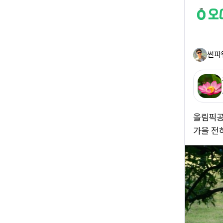
썬파
올림픽공
가을 전