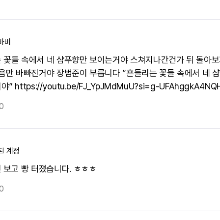
바비
 꽃들 속에서 네 샴푸향만 보이는거야 스쳐지나간건가 뒤 돌아보
마음만 바빠진거야 장범준이 부릅니다 “흔들리는 꽃들 속에서 네 
 https://youtu.be/FJ_YpJMdMuU?si=g-UFAhggkA4NQ
0
된 계정
진 보고 빵 터졌습니다. ㅎㅎㅎ
0