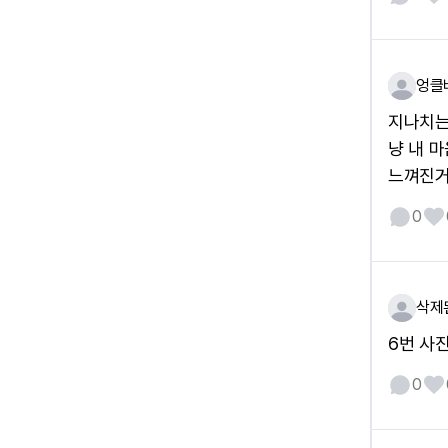
엉클
지나치는
냥 내 
느껴진거야”
0
삭제
6번 사
0