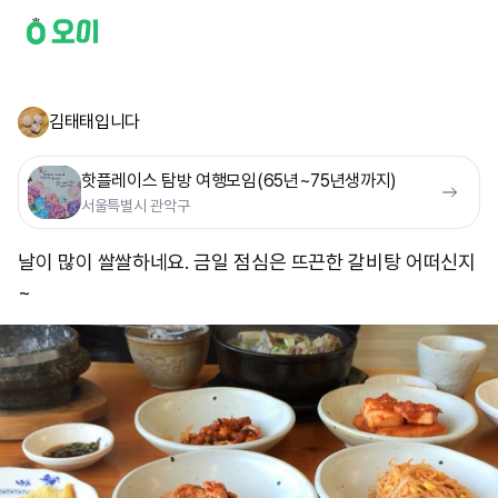
김태태입니다
핫플레이스 탐방 여행모임(65년~75년생까지)
서울특별시 관악구
날이 많이 쌀쌀하네요. 금일 점심은 뜨끈한 갈비탕 어떠신지
~