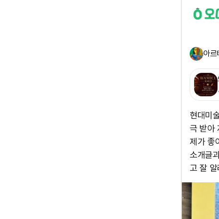
아르
현대미술
극 받아
제가 좋
소개글과
고 잘 