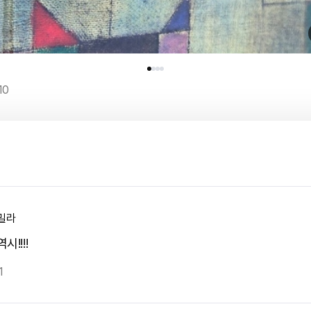
10
밀라
시!!!!
1