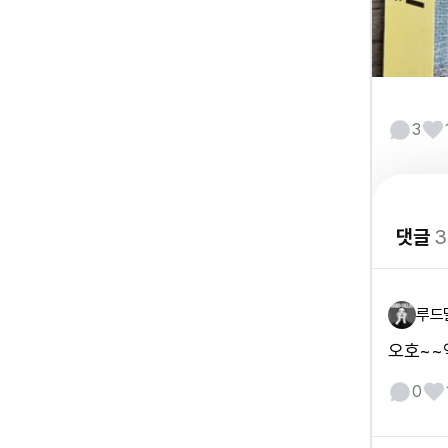
3
댓글
3
루드
오호~~역
0