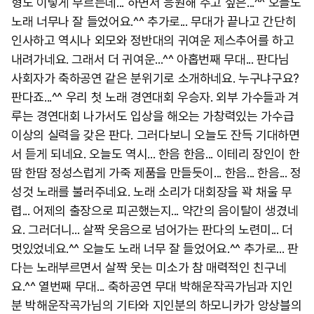
형도 이렇게 부르는데... 하면서 응원해 주고 싶은...^^ 오늘도
노래 너무나 잘 들었어요.^^ 추가로... 무대가 끝나고 간단히
인사하고 역시나 외모와 정반대의 귀여운 제스추어를 하고
내려가네요. 그래서 더 귀여운...^^ 아홉번째 무대... 판다님
사회자가 축하공연 같은 분위기로 소개하네요. 누구냐구요?
판다죠...^^ 우리 첫 노래 경연대회 우승자. 외부 가수들과 겨
루는 경연대회 나가서도 입상을 해오는 가창력있는 가수급
이상의 실력을 갖은 판다. 그러다보니 오늘도 잔득 기대하면
서 듣게 되네요. 오늘도 역시... 한음 한음... 이테리 장인이 한
땀 한땀 정성스럽게 가죽 제품을 만들듯이... 한음... 한음... 정
성것 노래를 불러주네요. 노래 소리가 대회장을 꽉 채울 무
렵... 어제의 출장으로 피곤했는지... 약간의 음이탈이 생겼네
요. 그러더니... 살짝 웃음으로 넘어가는 판다의 노련미... 더
멋있었네요.^^ 오늘도 노래 너무 잘 들었어요.^^ 추가로... 판
다는 노래부르면서 살짝 웃는 미소가 참 매력적인 친구네
요.^^ 열번째 무대... 축하공연 무대 박해운작곡가님과 지인
분 박해운작곡가님의 기타와 지인분의 하모니카가 앙상블의