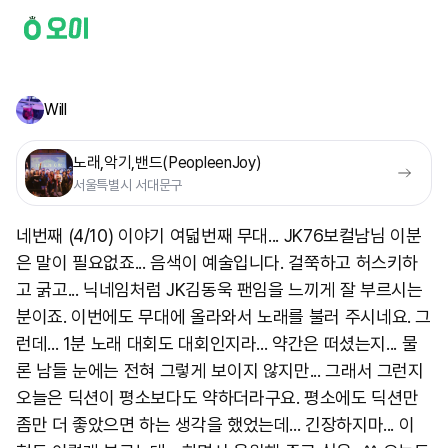
Will
노래,악기,밴드(PeopleenJoy)
서울특별시 서대문구
네번째 (4/10) 이야기 여덟번째 무대... JK76보컬남님 이분
은 말이 필요없죠... 음색이 예술입니다. 걸쭉하고 허스키하
고 굵고... 닉네임처럼 JK김동욱 팬임을 느끼게 잘 부르시는
분이죠. 이번에도 무대에 올라와서 노래를 불러 주시네요. 그
런데... 1분 노래 대회도 대회인지라... 약간은 떠셨는지... 물
론 남들 눈에는 전혀 그렇게 보이지 않지만... 그래서 그런지
오늘은 딕션이 평소보다도 약하더라구요. 평소에도 딕션만
좀만 더 좋았으면 하는 생각을 했었는데... 긴장하지마... 이