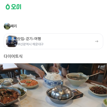
째리
맛집•걷기•여행
부산광역시 해운대구
다이어트식