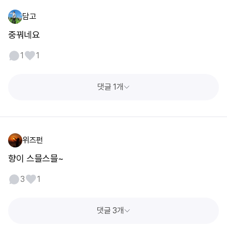
담고
중꿔네요
1
1
댓글 1개
위즈펀
향이 스믈스믈~
3
1
댓글 3개