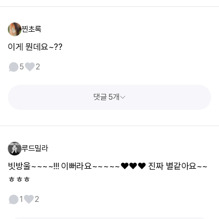
찐초록
이게 뭔데요~??
5
2
댓글 5개
루드밀라
빗방울~~~~!!! 이뻐라요~~~~~❤️❤️❤️ 진짜 별같아요~~
ㅎㅎㅎ
1
2