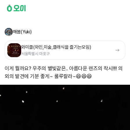
해봄(Yuki)
와미클(와인,미술,클래식을 즐기는모임)
서울특별시 마포구
이게 뭘까요? 우주의 별빛같은.. 아름다운 렌즈의 착시!!!! 의
외의 발견에 기분 좋게~ 룰루랄라~😆😆😆