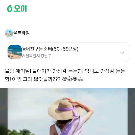
울트라임
동네친구들 쉼터(60~69년생)
서울특별시 강남구
울방 애기님! 울애기가 안정감 든든함! 엄니도 안정감 든든
함! 어쩜 그리 닮앗을까??? 💯👍🫶🚴