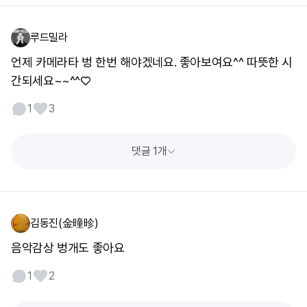
루드밀라
언제 카메라타 벙 한번 해야겠네요. 좋아보여요^^ 따뜻한 시
간되세요~~^^♡
1
3
댓글 1개
김동진(金曈昣)
음악감상 벙개도 좋아요
1
2