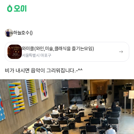
하늘호수()
와미클(와인,미술,클래식을 즐기는모임)
서울특별시 마포구
비가 내시면 읍악이 그리워집니다.-^^