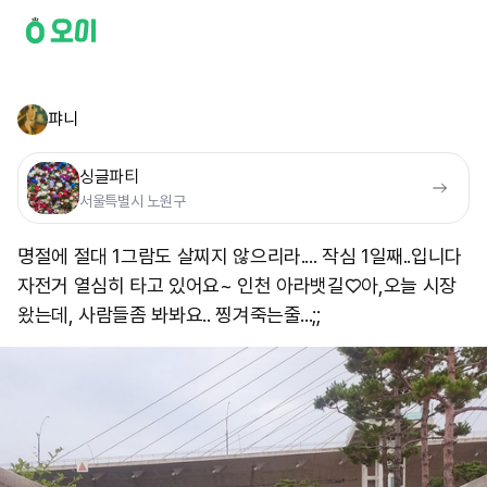
퍄니
싱글파티
서울특별시 노원구
명절에 절대 1그람도 살찌지 않으리라.... 작심 1일째..입니다
자전거 열심히 타고 있어요~ 인천 아라뱃길♡ ​아,오늘 시장
왔는데, 사람들좀 봐봐요.. 찡겨죽는줄...;;