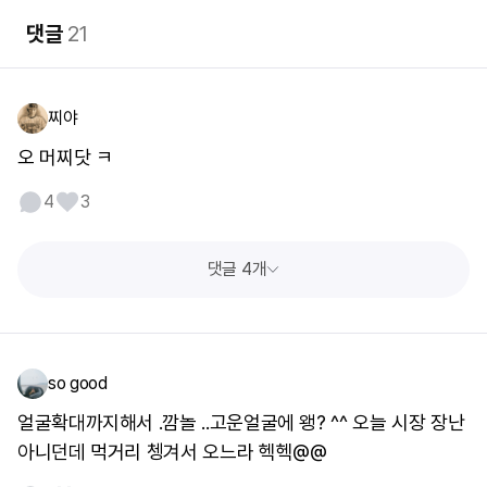
댓글
21
찌야
오 머찌닷 ㅋ
4
3
댓글 4개
so good
얼굴확대까지해서 .깜놀 ..고운얼굴에 왱? ^^ 오늘 시장 장난
아니던데 먹거리 쳉겨서 오느라 헥헥@@