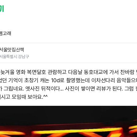
염고래
서울맛집산책
서울특별시 강남구
년 늦겨울 영화 복면달호 관람하고 다음날 동호대교에 가서 찬바람
었던 기억이 초창기 캐논 10d로 촬영했는데 이차선다리 음악들으
 그립네요. 옛사진 뒤적이다... 사진이 쌓이면 리뷰가 된다. 그럼
고 모임때 보아요.^^ ​