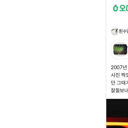
흰수
2007
사진 찍
던 그때가
잘들보내시