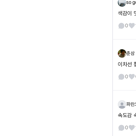
so g
색감이 
0
춘삼
이차선 
0
파란
속도감 
0