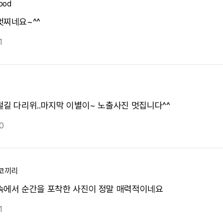
ood
멋찌네요~^^
1
철길 다리위..마지막 이별이~ 노출사진 멋집니다^^
0
코끼리
속에서 순간을 포착한 사진이 정말 매력적이네요
1