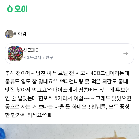
리아킴
싱글파티
서울특별시 노원구
추석 전야제~ 남친 싸서 보낼 전 사고~ 400그램이라는데
종류도 양도 참 많네요^^ 쁘띠언니랑 못 먹은 돼갈도 동네
맛집 찾아서 먹고요^^ 다이소에서 땅콩버터 샀는데 튜브형
인 줄 알았는데 한포씩 5개라서 아쉽~~~ 그래도 맛있으면
통으로 사는 거 보다는 나을 듯 하네요!!! 횐님들, 모두 풍성
한 한가위 되세요^^!!!!! ​