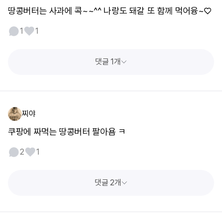
땅콩버터는 사과에 콕~~^^ 나랑도 돼갈 또 함께 먹어융~♡
1
1
댓글 1개
찌야
쿠팡에 짜먹는 땅콩버터 팔아욤 ㅋ
2
1
댓글 2개