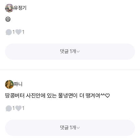
유정기
😄
1
1
댓글 1개
퍄니
땅콩버터 사진안에 있는 물냉면이 더 땡겨여^^♡
1
1
댓글 1개