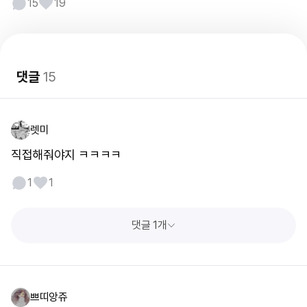
15
19
댓글
15
렛미
직접해줘야지 ㅋㅋㅋㅋ
1
1
댓글 1개
쁘띠앙쥬