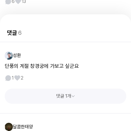
6
13
댓글
6
성환
단풍의 계절 창경궁에 가보고 싶군요
1
2
댓글 1개
달콤한태양