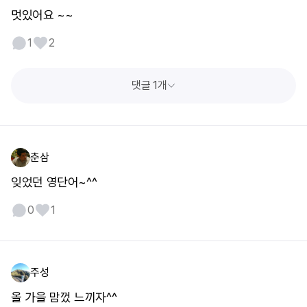
멋있어요 ~~
1
2
댓글 1개
춘삼
잊었던 영단어~^^
0
1
주성
올 가을 맘껐 느끼자^^