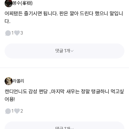
봉수(峯樹)
어찌됐든 즐기시면 됩니다. 판은 깔아 드린다 했으니 말입니
다.
1
3
댓글 1개
라폴리
캔디언니도 감성 쩐당 ..마지막 새우는 정말 탱글하니 먹고싶
어용!
1
2
댓글 1개