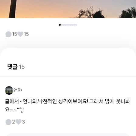
15
15
댓글
15
앤야
글에서~언니의.낙천적인 성격이보여요! 그래서 밝게 웃나봐
요~~^^;;
2
3