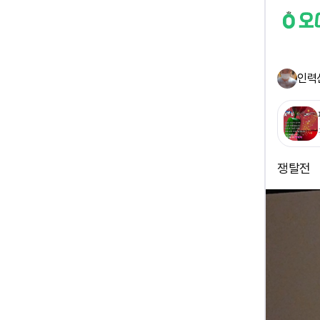
인력
쟁탈전