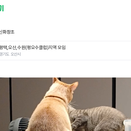
신화창조
평택,오산,수원(평오수클럽)지역 모임
경기도 오산시