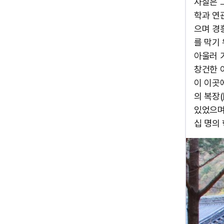
사찰은 
학과 연
으며 경
를 막기
아울러 
창건한 
이 이곳
의 복장
있었으며
십 명의