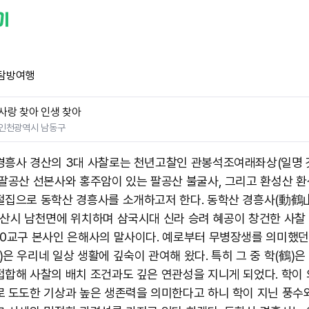
탐방여행
사랑 찾아 인생 찾아
인천광역시 남동구
경흥사 경산의 3대 사찰로는 천년고찰인 관봉석조여래좌상(일명 
 팔공산 선본사와 홍주암이 있는 팔공산 불굴사, 그리고 환성산 
절집으로 동학산 경흥사를 소개하고저 한다. 동학산 경흥사(動鶴
경산시 남천면에 위치하며 삼국시대 신라 승려 혜공이 창건한 사찰
10교구 본사인 은해사의 말사이다. 예로부터 무병장생를 의미했던
)은 우리네 일상 생활에 깊숙이 관여해 왔다. 특히 그 중 학(鶴)은
접합해 사찰의 배치 조건과도 깊은 연관성을 지니게 되었다. 학이
로 도도한 기상과 높은 생존력을 의미한다고 하니 학이 지닌 풍수