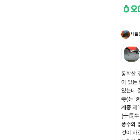
사찰
동학산 
이 있는
있는데 
寺)는 
계종 제
(十長生
풍수와 
것이 바