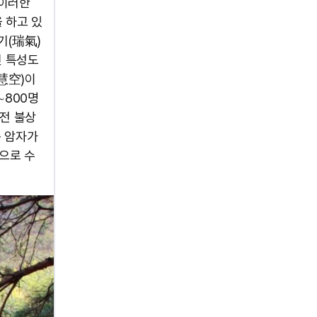
 이러한
 하고 있
기(瑞氣)
인 특성도
(慧空)이
∼800명
웅전 불상
속 암자가
으로 수