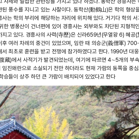
그 사세와 밀접한 관련성를 가지고 있다 하겠다. 동학산 경흥사는
관된 풍수를 지니고 있는 사찰이다. 동학산(動鶴山)은 학의 형상을
흥사는 학의 부리에 해당하는 자리에 위치해 있다. 거기다 학의 서
 위한 병풍산이 건너편에 있어 경흥사는 외부와도 차단된 지형적
가지고 있다. 경흥사의 사력(寺歷)은 신라659년(무열왕 6) 혜공
이후 여러 차례의 중건이 있었으며, 임란 때 의승군(義僧軍) 700
에서 최초로 훈련을 받고 전쟁에 참가하였다고 한다. 1990년 대
(腹藏)에서 사적기가 발견되었는데, 여기에 따르면 4∼5개의 부
 임진왜란으로 소실되기 전만 하더라도 현재 가람의 동쪽을 중심
 학승들이 상주 하던 큰 가람이 배치되어 있었다고 한다