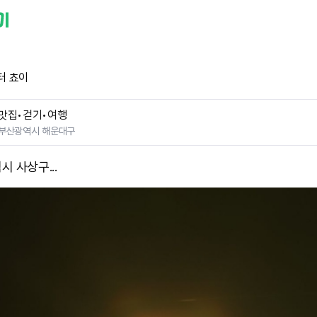
터 쵸이
맛집•걷기•여행
부산광역시 해운대구
 사상구...