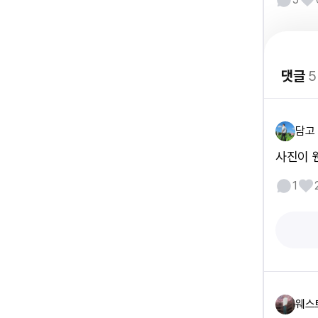
댓글
5
담고
사진이 웬
1
웨스