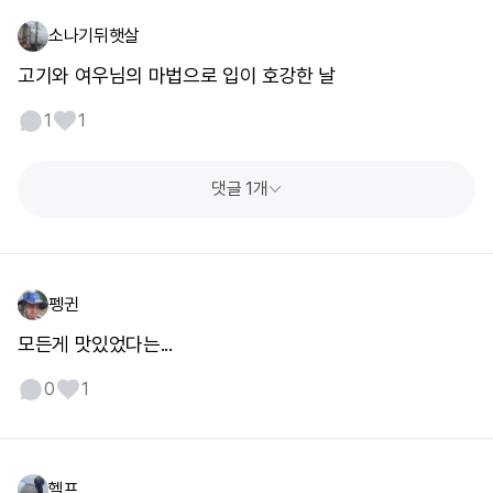
소나기뒤햇살
고기와 여우님의 마법으로 입이 호강한 날
1
1
댓글 1개
펭귄
모든게 맛있었다는...
0
1
헬프