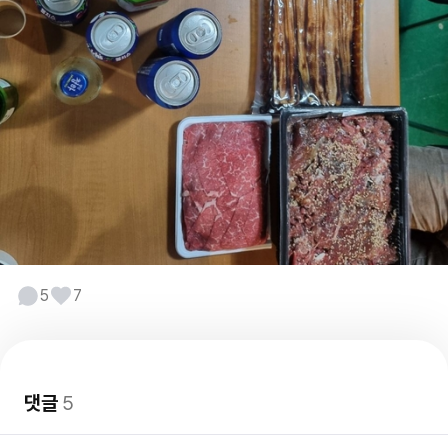
5
7
댓글
5