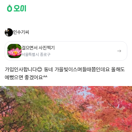
인수기씨
걸으면서 사진찍기
서울특별시 종로구
가입인사합니다😊 동네 가을빛이스며들때쯤인데요 올해도
예뻤으면 좋겠어요^^