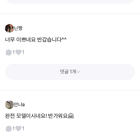
닌짱
너무 이쁘네요 반갑습니다^^
1
1
댓글 1개
안나a
완전 모델이시네요! 반가워요🤗
1
1